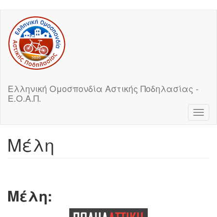
Skip
to
main
content
Ελληνική Ομοσπονδία Αστικής Ποδηλασίας -
Ε.Ο.Α.Π.
Toggl
naviga
Μέλη
Μέλη: