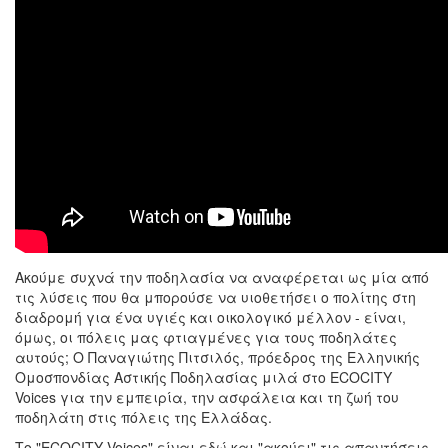
Ακούμε συχνά την ποδηλασία να αναφέρεται ως μία από
τις λύσεις που θα μπορούσε να υιοθετήσει ο πολίτης στη
διαδρομή για ένα υγιές και οικολογικό μέλλον - είναι,
όμως, οι πόλεις μας φτιαγμένες για τους ποδηλάτες
αυτούς; Ο Παναγιώτης Πιτσιλός, πρόεδρος της Ελληνικής
Ομοσπονδίας Αστικής Ποδηλασίας μιλά στο ECOCITY
Voices για την εμπειρία, την ασφάλεια και τη ζωή του
ποδηλάτη στις πόλεις της Ελλάδας.
Το "ECOCITY Voices" είναι εδώ και "ακούει" τις απαντήσεις