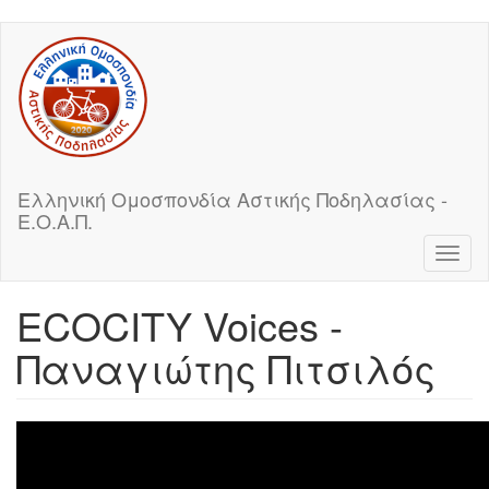
Skip
to
main
content
Ελληνική Ομοσπονδία Αστικής Ποδηλασίας -
Ε.Ο.Α.Π.
Toggl
naviga
ECOCITY Voices -
Παναγιώτης Πιτσιλός