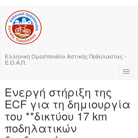
Skip
to
main
content
Ελληνική Ομοσπονδία Αστικής Ποδηλασίας -
Ε.Ο.Α.Π.
Toggl
naviga
Ενεργή στήριξη της
ECF για τη δημιουργία
του **δικτύου 17 km
ποδηλατικών