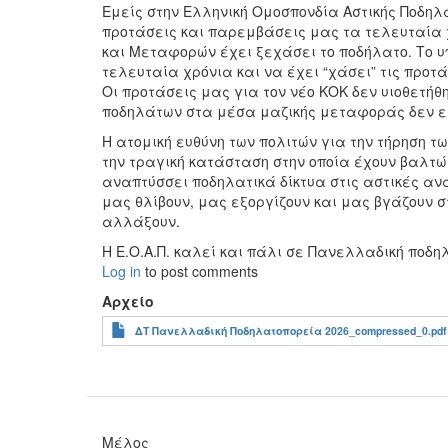
Εμείς στην Ελληνική Ομοσπονδία Αστικής Ποδηλα
προτάσεις και παρεμβάσεις μας τα τελευταία 
και Μεταφορών έχει ξεχάσει το ποδήλατο. Το υ
τελευταία χρόνια και να έχει “χάσει” τις προτά
Οι προτάσεις μας για τον νέο ΚΟΚ δεν υιοθετή
ποδηλάτων στα μέσα μαζικής μεταφοράς δεν 
Η ατομική ευθύνη των πολιτών για την τήρηση τ
την τραγική κατάσταση στην οποία έχουν βαλτώσ
αναπτύσσει ποδηλατικά δίκτυα στις αστικές α
μας θλίβουν, μας εξοργίζουν και μας βγάζουν 
αλλάξουν.
Η Ε.Ο.Α.Π. καλεί και πάλι σε Πανελλαδική ποδ
Log in
to post comments
Αρχείο
ΔΤ Πανελλαδική Ποδηλατοπορεία 2026_compressed_0.pdf
Μέλος