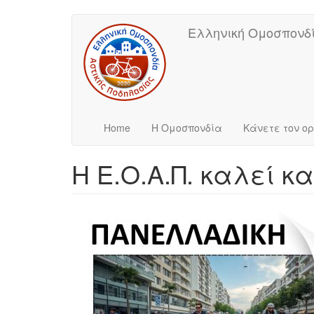
Main
User
Skip
Ελληνική Ομοσπονδί
to
navigation
account
main
content
menu
Home
Η Ομοσπονδία
Κάνετε τον ο
Η Ε.Ο.Α.Π. καλεί 