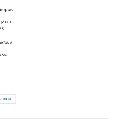
οδομών
δήλατο.
άς
ιώσουν
πάνω
43.33 KB