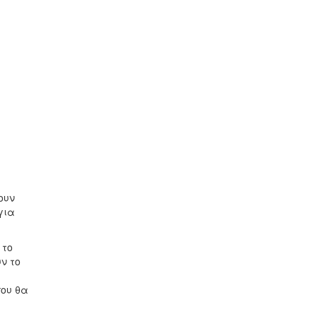
ουν
για
 το
ν το
που θα