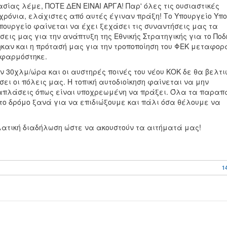
σίας λέμε, ΠΟΤΕ ΔΕΝ ΕΙΝΑΙ ΑΡΓΑ! Παρ' όλες τις ουσιαστικές
χρόνια, ελάχιστες από αυτές έγιναν πράξη! Το Υπουργείο Υπ
πουργείο φαίνεται να έχει ξεχάσει τις συναντήσεις μας τα
σεις μας για την ανάπτυξη της Εθνικής Στρατηγικής για το Πο
θηκαν και η πρότασή μας για την τροποποίηση του ΦΕΚ μεταφορ
εφαρμόστηκε.
ων 30χλμ/ώρα και οι αυστηρές ποινές του νέου ΚΟΚ δε θα βελτ
ει οι πόλεις μας. Η τοπική αυτοδιοίκηση φαίνεται να μην
ναπλάσεις όπως είναι υποχρεωμένη να πράξει. Όλα τα παρα
στο δρόμο ξανά για να επιδιώξουμε και πάλι όσα θέλουμε να
ηλατική διαδήλωση ώστε να ακουστούν τα αιτήματά μας!
1