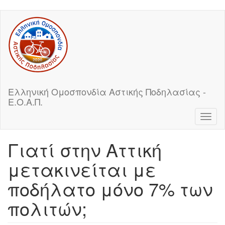
Skip
to
main
content
Ελληνική Ομοσπονδία Αστικής Ποδηλασίας -
Ε.Ο.Α.Π.
Toggl
naviga
Γιατί στην Αττική
μετακινείται με
ποδήλατο μόνο 7% των
πολιτών;