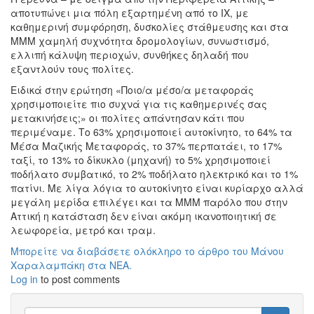
αποτυπώνει μια πόλη εξαρτημένη από το ΙΧ, με
καθημερινή συμφόρηση, δυσκολίες στάθμευσης και στα
ΜΜΜ χαμηλή συχνότητα δρομολογίων, συνωστισμό,
ελλιπή κάλυψη περιοχών, συνθήκες δηλαδή που
εξαντλούν τους πολίτες.
Ειδικά στην ερώτηση «Ποιο/α μέσο/α μεταφοράς
χρησιμοποιείτε πιο συχνά για τις καθημερινές σας
μετακινήσεις;» οι πολίτες απάντησαν κάτι που
περιμέναμε. Το 63% χρησιμοποιεί αυτοκίνητο, το 64% τα
Μέσα Μαζικής Μεταφοράς, το 37% περπατάει, το 17%
ταξί, το 13% το δίκυκλο (μηχανή) το 5% χρησιμοποιεί
ποδήλατο συμβατικό, το 2% ποδήλατο ηλεκτρικό και το 1%
πατίνι. Με λίγα λόγια το αυτοκίνητο είναι κυρίαρχο αλλά
μεγάλη μερίδα επιλέγει και τα ΜΜΜ παρόλο που στην
Αττική η κατάσταση δεν είναι ακόμη ικανοποιητική σε
λεωφορεία, μετρό και τραμ.
Μπορείτε να διαβάσετε ολόκληρο το άρθρο του Μάνου
Χαραλαμπάκη στα ΝΕΑ.
Log in
to post comments
Search