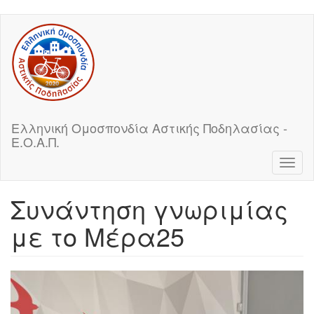
Skip
to
main
content
Ελληνική Ομοσπονδία Αστικής Ποδηλασίας -
Ε.Ο.Α.Π.
Toggl
naviga
Συνάντηση γνωριμίας
με το Μέρα25