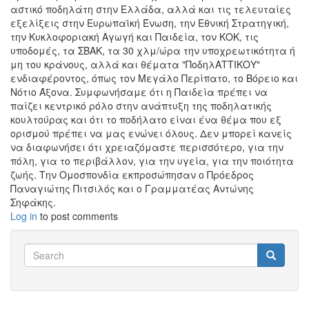
αστικό ποδηλάτη στην Ελλάδα, αλλά και τις τελευταίες
εξελίξεις στην Ευρωπαϊκή Ένωση, την Εθνική Στρατηγική,
την Κυκλοφοριακή Αγωγή και Παιδεία, τον ΚΟΚ, τις
υποδομές, τα ΣΒΑΚ, τα 30 χλμ/ώρα την υποχρεωτικότητα ή
μη του κράνους, αλλά και θέματα "ΠοδηλΑΤΤΙΚΟΥ"
ενδιαφέροντος, όπως τον Μεγάλο Περίπατο, το Βόρειο και
Νότιο Άξονα. Συμφωνήσαμε ότι η Παιδεία πρέπει να
παίζει κεντρικό ρόλο στην ανάπτυξη της ποδηλατικής
κουλτούρας και ότι το ποδήλατο είναι ένα θέμα που εξ
ορισμού πρέπει να μας ενώνει όλους. Δεν μπορεί κανείς
να διαφωνήσει ότι χρειαζόμαστε περισσότερο, για την
πόλη, για το περιβάλλον, για την υγεία, για την ποιότητα
ζωής. Την Ομοσπονδία εκπροσώπησαν ο Πρόεδρος
Παναγιώτης Πιτσιλός και ο Γραμματέας Αντώνης
Σηφάκης.
Log in
to post comments
Search
Search
Search