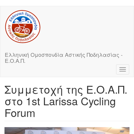
Skip
to
main
content
Ελληνική Ομοσπονδία Αστικής Ποδηλασίας -
Ε.Ο.Α.Π.
Toggl
naviga
Συμμετοχή της Ε.Ο.Α.Π.
στο 1st Larissa Cycling
Forum