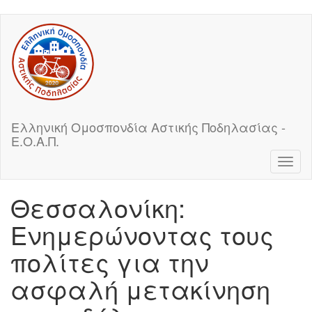
Skip
to
main
content
Ελληνική Ομοσπονδία Αστικής Ποδηλασίας -
Ε.Ο.Α.Π.
Toggl
naviga
Θεσσαλονίκη:
Ενημερώνοντας τους
πολίτες για την
ασφαλή μετακίνηση