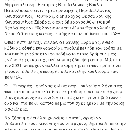
Μητροπολιτικής Ενότητας Θεσσαλονίκης Βούλα
Πατουλίδου, ο αντιπεριφερειάρχης Περιβάλλοντος
Κωνσταντίνος Γιουτίκας, ο δήμαρχος Θεσσαλονίκης
Κωνσταντίνος Ζέρβας, ο αντιδήμαρχος Αθλητισμού,
Νεολαίας και Εθελοντισμού του δήμου Θεσσαλονίκης
Νίκος Ζεϊμπέκης καθώς επίσης και εκπρόσωποι του ΠΑΣΘ.
Όπως είπε μεταξύ άλλων ο Γιάννης Ξιφαράς, ενώ ο
κώδικας οδικής κυκλοφορίας προβλέπει ήδη τον τρόπο με
τον οποίο εντάσσεται το ποδήλατο στους δρόμους μας,
ενώ υπάρχει και σχετικό νομοσχέδιο ήδη από το Μάρτιο
του 2021, υπάρχουν πολλά ακόμη βήματα που πρέπει να
γίνουν, τόσο στις υποδομές όσο και στην κουλτούρα των
πολιτών.
Ο κ. Ξιφαράς , εστίασε ειδικά στην κουλτούρα λέγοντας
πως το πιο σημαντικό είναι να μάθουμε να συνυπάρχουμε
στους δρόμους και τονίζοντας πώς κάθε γενιά βελτιώνει
όλο και πιο πολύ κάποιο θέμα που σχετίζεται με την οδική
ασφάλεια.
Να ξέρουμε ότι όλοι χωράμε παντού, αρκεί να
σεβόμαστε τους κανόνες που υπάρχουν, σημείωσε από την
πλευρά της η αντιπεριφερειάρχης Θεσσαλονίκης Βούλα