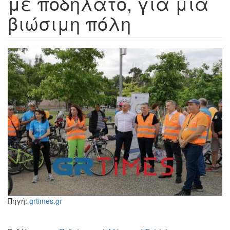
με ποδήλατο, για μια
βιώσιμη πόλη
Πηγή:
grtimes.gr