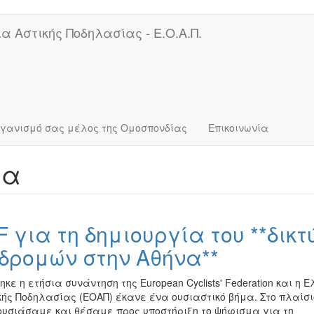
α Αστικής Ποδηλασίας - Ε.Ο.Α.Π.
ργανισμό σας μέλος της Ομοσπονδίας
Επικοινωνία
τα
 για τη δημιουργία του **δικτ
δρομών στην Αθήνα**
ε η ετήσια συνάντηση της European Cyclists' Federation και η Ε
ής Ποδηλασίας (ΕΟΑΠ) έκανε ένα ουσιαστικό βήμα. Στο πλαίσι
ουσιάσαμε και θέσαμε προς υποστήριξη το ψήφισμα για τη