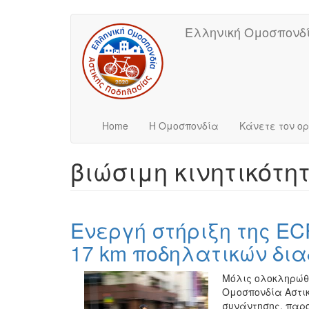
Main
User
Skip
Ελληνική Ομοσπονδί
to
navigation
account
main
content
menu
Home
Η Ομοσπονδία
Κάνετε τον ο
βιώσιμη κινητικότη
Ενεργή στήριξη της ECF
17 km ποδηλατικών δια
Μόλις ολοκληρώθηκ
Ομοσπονδία Αστικ
συνάντησης, παρ