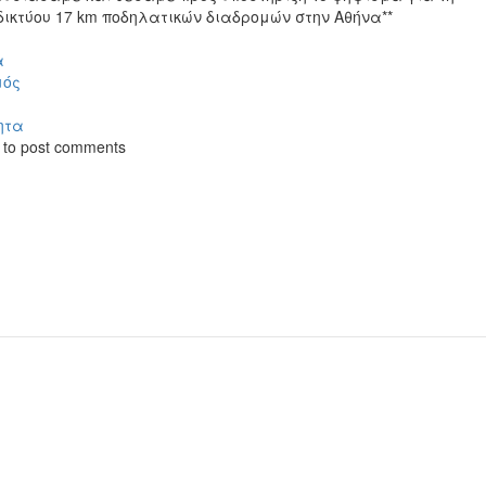
*δικτύου 17 km ποδηλατικών διαδρομών στην Αθήνα**
α
μός
ητα
to post comments
ή
η
ργία
ου
ατικών
ομών
*