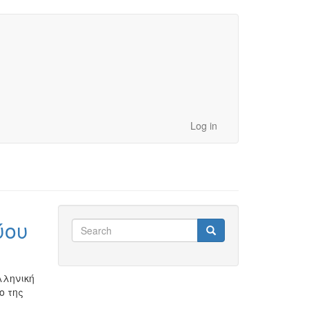
Log in
ύου
Search
Search
Search
λληνική
ο της