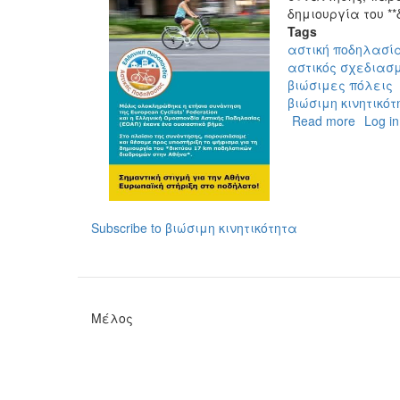
δημιουργία του *
Tags
αστική ποδηλασί
αστικός σχεδιασ
βιώσιμες πόλεις
βιώσιμη κινητικότ
Read more
about
Log in
Ενεργ
στήριξ
της
ECF
για
Subscribe to βιώσιμη κινητικότητα
τη
δημιου
του
**δικτύ
17
km
Μέλος
ποδηλ
διαδρ
στην
Αθήνα*