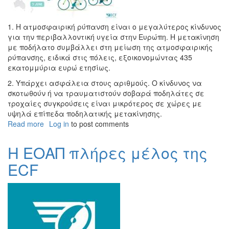
1.
Η ατμοσφαιρική ρύπανση είναι ο μεγαλύτερος κίνδυνος
για την περιβαλλοντική υγεία στην Ευρώπη. Η μετακίνηση
με ποδήλατο συμβάλλει στη μείωση της ατμοσφαιρικής
ρύπανσης, ειδικά στις πόλεις, εξοικονομώντας 435
εκατομμύρια ευρώ ετησίως.
2. Υπάρχει ασφάλεια στους αριθμούς. Ο κίνδυνος να
σκοτωθούν ή να τραυματιστούν σοβαρά ποδηλάτες σε
τροχαίες συγκρούσεις είναι μικρότερος σε χώρες με
υψηλά επίπεδα ποδηλατικής μετακίνησης.
Read more
about
Log in
to post comments
3
Ιουνίου
Η ΕΟΑΠ πλήρες μέλος της
Παγκόσμια
ECF
Ημέρα
Ποδηλάτου