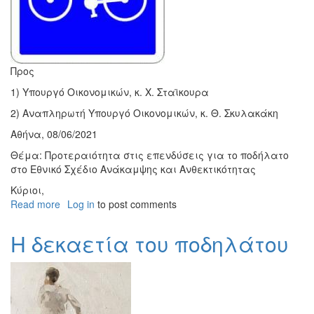
Προς
1) Υπουργό Οικονομικών, κ. Χ. Σταϊκουρα
2) Αναπληρωτή Υπουργό Οικονομικών, κ. Θ. Σκυλακάκη
Αθήνα, 08/06/2021
Θέμα: Προτεραιότητα στις επενδύσεις για το ποδήλατο
στο Εθνικό Σχέδιο Ανάκαμψης και Ανθεκτικότητας
Κύριοι,
Read more
about
Log in
to post comments
Επιστολή
της
Η δεκαετία του ποδηλάτου
ΕΟΑΠ
προς
κ.κ.
Υπουργό
και