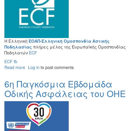
Η Ελληνική
ΕΟΑΠ-Ελληνική Ομοσπονδία Αστικής
Ποδηλασίας
πλήρες μέλος της
Ευρωπαϊκής Ομοσπονδίας
Ποδηλατών
ECF
ECF fb
Read more
about
Log in
to post comments
Η
ΕΟΑΠ
6η Παγκόσμια Εβδομάδα
πλήρες
Οδικής Ασφάλειας του ΟΗΕ
μέλος
της
ECF