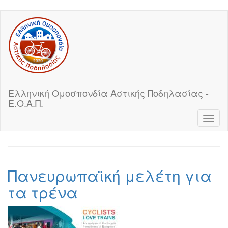
Skip
to
main
content
Ελληνική Ομοσπονδία Αστικής Ποδηλασίας -
Ε.Ο.Α.Π.
Toggl
naviga
Πανευρωπαϊκή μελέτη για
τα τρένα