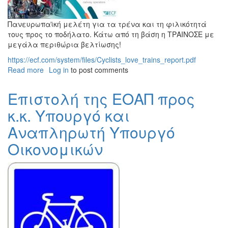
Πανευρωπαϊκή μελέτη για τα τρένα και τη φιλικότητά
τους προς το ποδήλατο. Κάτω από τη βάση η ΤΡΑΙΝΟΣΕ με
μεγάλα περιθώρια βελτίωσης!
https://ecf.com/system/files/Cyclists_love_trains_report.pdf
Read more
about
Log in
to post comments
Πανευρωπαϊκή
μελέτη
Επιστολή της ΕΟΑΠ προς
για
κ.κ. Υπουργό και
τα
τρένα
Αναπληρωτή Υπουργό
Οικονομικών