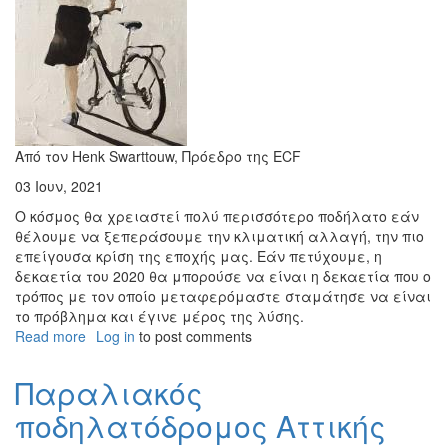
Αναπληρωτή
Υπουργό
Οικονομικών
Από τον Henk Swarttouw, Πρόεδρο της ECF
03 Ιουν, 2021
Ο κόσμος θα χρειαστεί πολύ περισσότερο ποδήλατο εάν
θέλουμε να ξεπεράσουμε την κλιματική αλλαγή, την πιο
επείγουσα κρίση της εποχής μας. Εάν πετύχουμε, η
δεκαετία του 2020 θα μπορούσε να είναι η δεκαετία που ο
τρόπος με τον οποίο μεταφερόμαστε σταμάτησε να είναι
το πρόβλημα και έγινε μέρος της λύσης.
Read more
about
Log in
to post comments
Η
δεκαετία
Παραλιακός
του
ποδηλατόδρομος Αττικής
ποδηλάτου