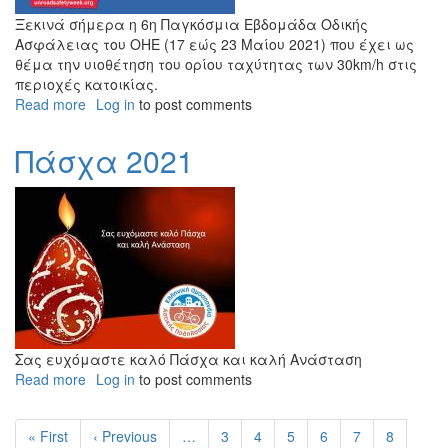
Ξεκινά σήμερα η 6η Παγκόσμια Εβδομάδα Οδικής
Ασφάλειας του ΟΗΕ (17 εώς 23 Μαίου 2021) που έχει ως
θέμα την υιοθέτηση του ορίου ταχύτητας των 30km/h στις
περιοχές κατοικίας.
Read more
about
Log in
to post comments
6η
Παγκόσμια
Πάσχα 2021
Εβδομάδα
Οδικής
Ασφάλειας
του
ΟΗΕ
Σας ευχόμαστε καλό Πάσχα και καλή Ανάσταση
Read more
about
Log in
to post comments
Πάσχα
Pagination
2021
First
« First
Previous
‹ Previous
…
Page
3
Page
4
Page
5
Page
6
Page
7
Page
8