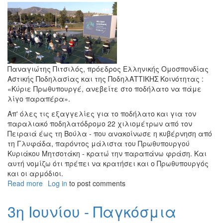
Παναγιώτης Πιτσιλός, πρόεδρος Ελληνικής Ομοσπονδίας
Αστικής Ποδηλασίας και της ΠοδηλΑΤΤΙΚΗΣ Κοινότητας :
«Κύριε Πρωθυπουργέ, ανεβείτε στο ποδήλατο να πάμε
λίγο παραπέρα».
Απ' όλες τις εξαγγελίες για το ποδήλατο και για τον
παραλιακό ποδηλατόδρομο 22 χιλιομέτρων από τον
Πειραιά έως τη Βούλα - που ανακοίνωσε η κυβέρνηση από
τη Γλυφάδα, παρόντος μάλιστα του Πρωθυπουργού
Κυριάκου Μητσοτάκη - κρατώ την παραπάνω φράση. Και
αυτή νομίζω ότι πρέπει να κρατήσει και ο Πρωθυπουργός
και οι αρμόδιοι.
Read more
about
Log in
to post comments
Παραλιακός
ποδηλατόδρομος
3η Ιουνίου - Παγκόσμια
Αττικής