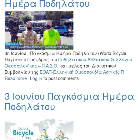
Ημέρα Ποδηλάτου
3η Ιουνίου - Παγκόσμια Ημέρα Ποδηλάτου (World Bicycle
Day) και ο Πρόεδρος του
Ποδηλατικού Αθλητικού Συλλόγου
Θεσσαλονίκης – Π.Α.Σ.Θ.
και μέλος του Διοικητικού
Συμβουλίου της
ΕΟΑΠ-Ελληνική Ομοσπονδία Αστικής Π
Read more
about
Log in
to post comments
3η
Ιουνίου
3 Ιουνίου Παγκόσμια Ημέρα
-
Ποδηλάτου
Παγκόσμια
Ημέρα
Ποδηλάτου